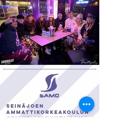
Seinäjoen
ammattikorkeakoulun
opiskelijakunta SAMO
Kampusranta 11 (Frami F, 1. krs.)
60320 SEINÄJOKI