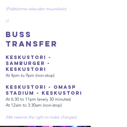
(Pidätämme oikeuden muutoksiin).
//
Buss
transfer
Keskustori -
Samburger -
Keskustori
At 4pm to 9pm (non-stop)
Keskustori - OmaSp
Stadium - Keskustori
At 6:30 to 11pm (every 30 minutes)
At 12am to 3:30am (non-stop)
(We reserve the right to make changes).