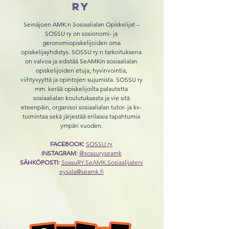
ry
Seinäjoen AMK:n Sosiaalialan Opiskelijat –
SOSSU ry on sosionomi- ja
geronomiopiskelijoiden oma
opiskelijayhdistys. SOSSU ry:n tarkoituksena
on valvoa ja edistää SeAMKin sosiaalialan
opiskelijoiden etuja, hyvinvointia,
viihtyvyyttä ja opintojen sujumista. SOSSU ry
mm. kerää opiskelijoilta palautetta
sosiaalialan koulutuksesta ja vie sitä
eteenpäin, organisoi sosiaalialan tutor- ja kv-
toimintaa sekä järjestää erilaisia tapahtumia
ympäri vuoden.
FACEBOOK:
SOSSU ry
INSTAGRAM:
@sossuryseamk
SÄHKÖPOSTI:
SossuRY.SeAMK.Sosiaalijaterv
eysala@seamk.fi