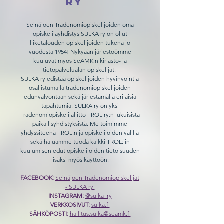
ry
Seinäjoen Tradenomiopiskelijoiden oma
opiskelijayhdistys SULKA ry on ollut
liiketalouden opiskelijoiden tukena jo
vuodesta 1954! Nykyään järjestöömme
kuuluvat myös SeAMKin kirjasto- ja
tietopalvelualan opiskelijat.
SULKA ry edistää opiskelijoiden hyvinvointia
osallistumalla tradenomiopiskelijoiden
edunvalvontaan sekä järjestämällä erilaisia
tapahtumia. SULKA ry on yksi
Tradenomiopiskelijaliitto TROL ry:n lukuisista
paikallisyhdistyksistä. Me toimimme
yhdyssiteenä TROL:n ja opiskelijoiden välillä
sekä haluamme tuoda kaikki TROL:iin
kuulumisen edut opiskelijoiden tietoisuuden
lisäksi myös käyttöön.
FACEBOOK:
Seinäjoen Tradenomiopiskelijat
- SULKA ry
INSTAGRAM:
@sulka_ry
VERKKOSIVUT:
sulka.fi
SÄHKÖPOSTI:
hallitus.sulka@seamk.fi