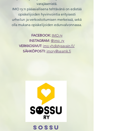
varajäsenistä.
IMO ry:n pääasiallisena tehtävänä on edistää
opiskelijoiden hyvinvointia erityisesti
urheilun ja verkostoitumisen merkeissä, sekä
olla mukana opiskelijoiden edunvalvonnassa.
FACEBOOK:
IMO ry
INSTAGRAM:
@imo_ry
VERKKOSIVUT:
imo.yhdistysavain.fi/
SÄHKÖPOSTI:
imory@seamk.fi
Sossu