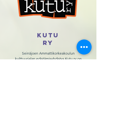
Kutu
ry
Seinäjoen Ammattikorkeakoulun
kulttuurialan edistämisyhdistys Kutu ry on
kulttuurituotannon opiskelijoiden yhdistys.
Kutu ry:n tehtävänä on varmistaa, että
jokainen kutu saa parhaan mahdollisen
kokemuksen niin opinnoistaan kuin
opiskelijaelämästä. Järjestämme vuoden
aikana erilaisia tapahtumia opiskelijoille,
parannamme opiskelijahyvinvointia ja
kehitämme koulutusta. Olemme jokaisen
kutun asialla ja otamme mielellämme vastaan
ideoita, ajatuksia ja auttavia käsiä.
FACEBOOK:
Kutu ry
INSTAGRAM:
@kutury
SÄHKÖPOSTI:
kutu.hallitus@seamk.fi