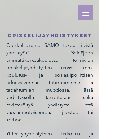
Opiskelijayhdistykset
Opiskelijakunta SAMO tekee tiivistä
yhteistyötä Seinäjoen
ammattikorkeakoulussa toimivien
opiskelijayhdistysten kanssa mm.
koulutus- ja sosiaalipoliittisen
edunvalvonnan, tutortoiminnan ja
tapahtumien muodossa. Tässä
yhdistyksellä tarkoitetaan sekä
rekisteröityä yhdistystä että
vapaamuotoisempaa jaostoa tai
kerhoa.
Yhteistyöyhdistyksen tarkoitus ja