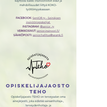
käyttöösi kaikki insinööriliiton edut ja
mahdollisuudet liittyä KOKO-
työttömyyskassaan.
FACEBOOK:
SenIOR ry - Seinäjoen
insinööriopiskelijat
INSTAGRAM:
@senior_ry
VERKKOSIVUT:
s
enior.insinoori.fi/
SÄHKÖPOSTI:
senior.hallitus@seamk.fi
opiskelijajaosto
teho
Opiskelijajaosto TEHO on terveysalan oma
ainejärjestö, joka edistää sairaanhoitaja-,
terveydenhoitaja- ja