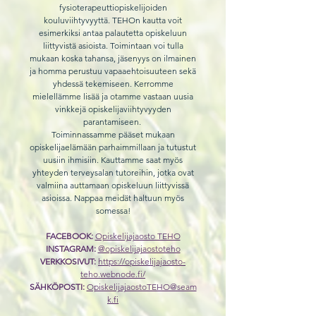
fysioterapeuttiopiskelijoiden
kouluviihtyvyyttä. TEHOn kautta voit
esimerkiksi antaa palautetta opiskeluun
liittyvistä asioista. Toimintaan voi tulla
mukaan koska tahansa, jäsenyys on ilmainen
ja homma perustuu vapaaehtoisuuteen sekä
yhdessä tekemiseen. Kerromme
mielellämme lisää ja otamme vastaan uusia
vinkkejä opiskelijaviihtyvyyden
parantamiseen.
Toiminnassamme pääset mukaan
opiskelijaelämään parhaimmillaan ja tutustut
uusiin ihmisiin. Kauttamme saat myös
yhteyden terveysalan tutoreihin, jotka ovat
valmiina auttamaan opiskeluun liittyvissä
asioissa. Nappaa meidät haltuun myös
somessa!
FACEBOOK:
Opiskelijajaosto TEHO
INSTAGRAM:
@opiskelijajaostoteho
VERKKOSIVUT:
https://opiskelijajaosto-
teho.webnode.fi/
SÄHKÖPOSTI:
OpiskelijajaostoTEHO@seam
k.fi