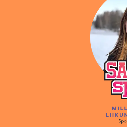
Mil
​liik
Spor