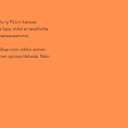
lu ry PLU:n kanssa.
ajia, mikä ei tavallisilta
ntavastaavaamme.
alkaa noin viikko ennen
nen ajoissa tärkeää. Näin