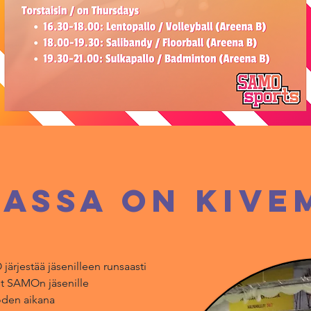
passa on kive
ärjestää jäsenilleen runsaasti
set SAMOn jäsenille
den aikana