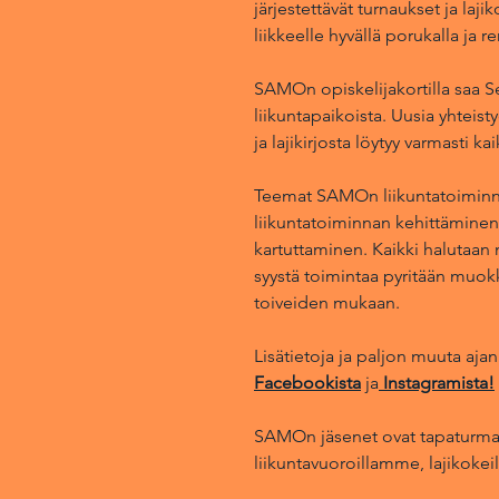
järjestettävät
turnaukset
ja lajik
liikkeelle hyvällä porukalla ja 
SAMOn opiskelijakortilla saa Se
liikuntapaikoista. Uusia yhteisty
ja lajikirjosta löytyy varmasti ka
Teemat SAMOn liikuntatoiminn
liikuntatoiminnan kehittäminen 
kartuttaminen. Kaikki halutaan 
syystä toimintaa pyritään muo
toiveiden mukaan.
Lisätietoja ja paljon muuta aj
Facebookista
ja
Instagramista!
SAMOn jäsenet ovat tapaturma
liikuntavuoroillamme, lajikokeil