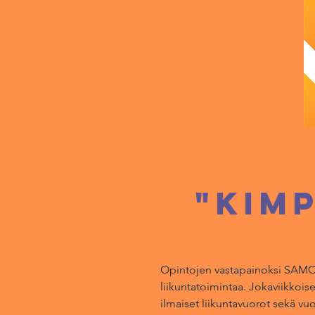
"kim
Opintojen vastapainoksi SAMO j
liikuntatoimintaa. Jokaviikkoi
ilmaiset
liikuntavuorot sekä
vuo