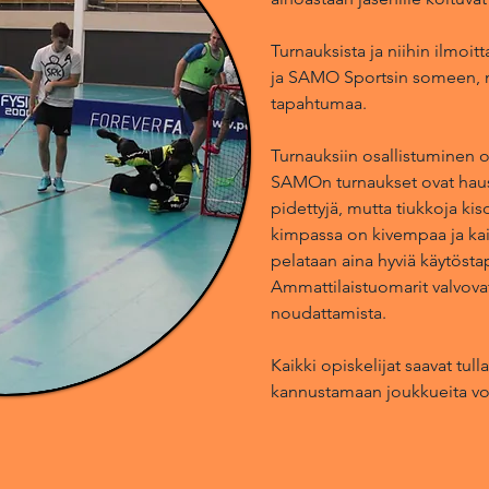
Turnauksista ja niihin ilmoi
ja SAMO Sportsin someen, n
tapahtumaa.
Turnauksiin osallistuminen on 
SAMOn turnaukset ovat hau
pidettyjä, mutta tiukkoja kis
kimpassa on kivempaa ja kaik
pelataan aina hyviä käytöst
Ammattilaistuomarit valvovat
noudattamista.
Kaikki opiskelijat saavat tul
kannustamaan joukkueita vo