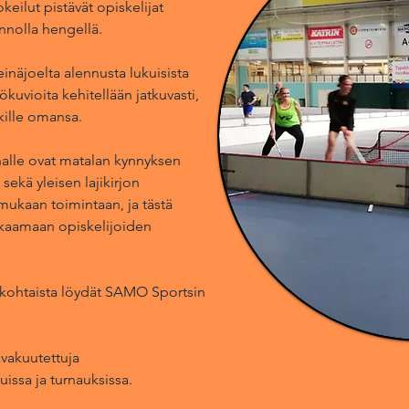
okeilut pistävät opiskelijat
rennolla hengellä.
inäjoelta alennusta lukuisista
ökuvioita kehitellään jatkuvasti,
ikille omansa.
alle ovat matalan kynnyksen
sekä yleisen lajikirjon
mukaan toimintaan, ja tästä
kkaamaan opiskelijoiden
ankohtaista löydät SAMO Sportsin
vakuutettuja
uissa ja turnauksissa.