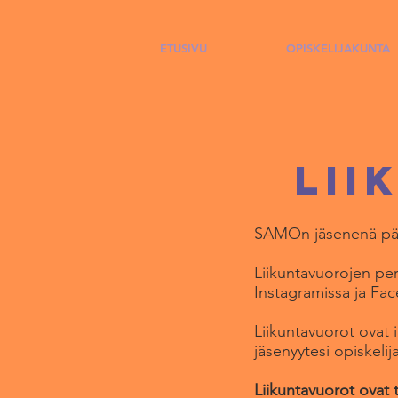
ETUSIVU
OPISKELIJAKUNTA
lii
SAMOn jäsenenä pääse
Liikuntavuorojen pe
Instagramissa ja Fa
Liikuntavuorot ovat i
jäsenyytesi opiskelij
Liikuntavuorot ovat 