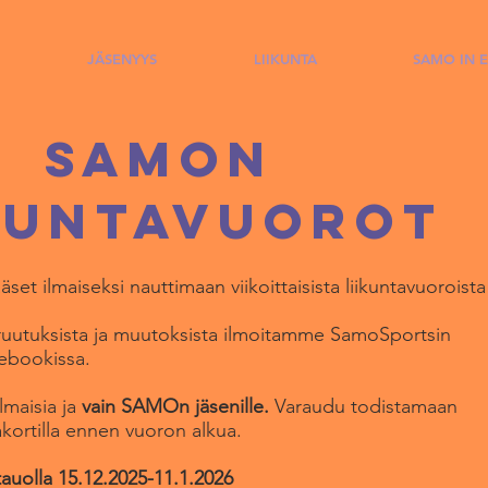
JÄSENYYS
LIIKUNTA
SAMO IN 
SAMOn
kuntavuorot
t ilmaiseksi nauttimaan viikoittaisista liikuntavuoroista
ruutuksista ja muutoksista ilmoitamme SamoSportsin
cebookissa.
lmaisia ja
vain SAMOn jäsenille.
Varaudu todistamaan
akortilla ennen vuoron alkua.
tauolla 15.12.2025-11.1.2026