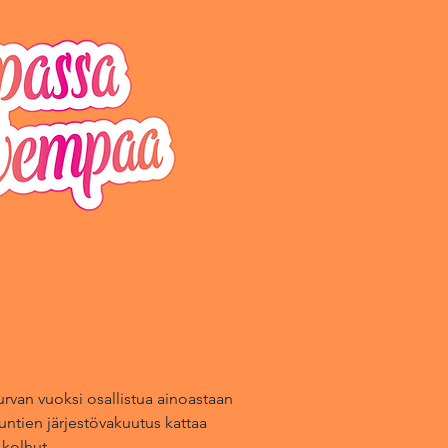
urvan vuoksi osallistua ainoastaan
ntien järjestövakuutus kattaa
 kolhut.