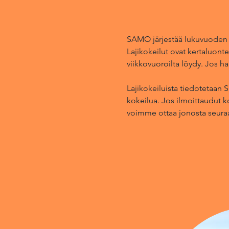
SAMO järjestää lukuvuoden ai
Lajikokeilut ovat kertaluontei
viikkovuoroilta löydy. Jos ha
Lajikokeiluista tiedotetaan
kokeilua. Jos ilmoittaudut k
voimme ottaa jonosta seuraav