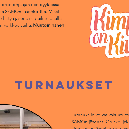
vuoron ohjaajan niin pyytäessä
llä SAMOn jäsenkorttia. Mikäli
ö liittyä jäseneksi paikan päällä
On
verkkosivuilla.
Muutoin hänen
TURNAUKSET
Turnauksiin voivat vakuutust
SAMOn jäsenet. Opiskelijaku
ainoastaan jäsenille koituvat