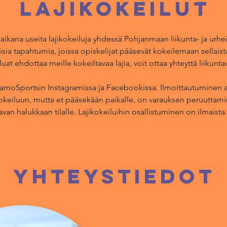
Lajikokeilut
kana useita lajikokeiluja yhdessä Pohjanmaan liikunta- ja urhei
sia tapahtumia, joissa opiskelijat pääsevät kokeilemaan sellaista l
luat ehdottaa meille kokeiltavaa lajia, voit ottaa yhteyttä liiku
 SamoSportsin Instagramissa ja Facebookissa. Ilmoittautuminen 
okeiluun, mutta et pääsekään paikalle, on varauksen peruuttami
an halukkaan tilalle. Lajikokeiluihin osallistuminen on ilmaista.
Yhteystiedot