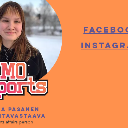
facebo
instag
la Pasanen
untavastaava
ts affairs person