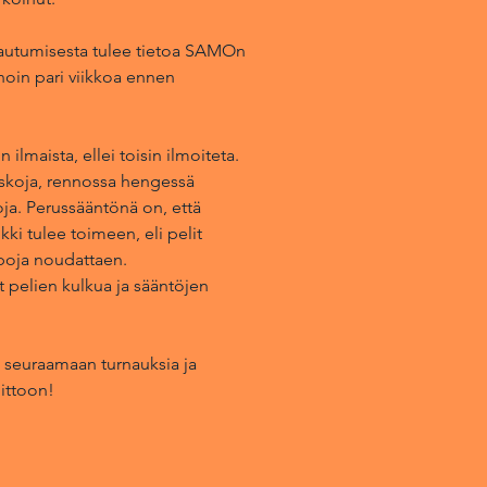
ttautumisesta tulee tietoa SAMOn
oin pari viikkoa ennen
ilmaista, ellei toisin ilmoiteta.
skoja, rennossa hengessä
oja. Perussääntönä on, että
ki tulee toimeen, eli pelit
apoja noudattaen.
 pelien kulkua ja sääntöjen
la seuraamaan turnauksia ja
ittoon!