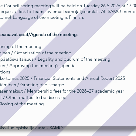
Council spring meeting will be held on Tuesday 26.5.2026 at 17:0
 request a link to Teams by email samo[at]seamk.fi. All SAMO memb
come! Language of the meeting is Finnish.
seuraavat asiat/Agenda of the meeting:
ening of the meeting
minen / Organization of the meeting
a päätösvaltaisuus / Legality and quorum of the meeting
minen / Approving the meeting's agenda
ations
takertomus 2025 / Financial Statements and Annual Report 2025
äminen / Granting of discharge
äsenmaksut / Membership fees for the 2026–27 academic year
iat / Other matters to be discussed
losing of the meeting
koulun opiskelijakunta - SAMO