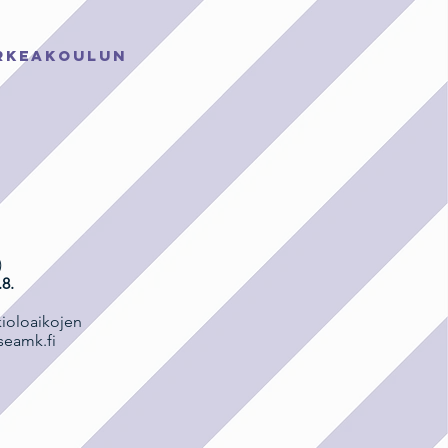
rkeakoulun
O
)
.8.
kioloaikojen
seamk.fi