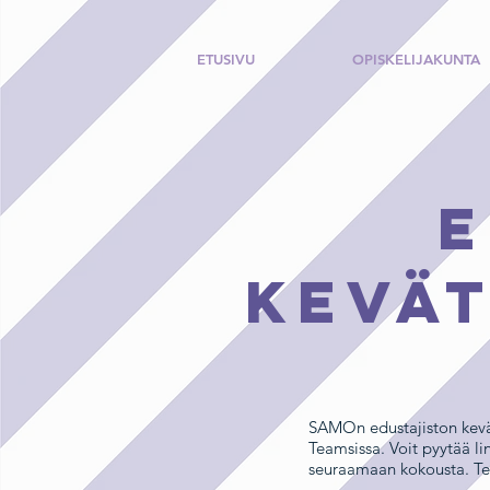
ETUSIVU
OPISKELIJAKUNTA
e
kevät
SAMOn edustajiston kevät
Teamsissa. Voit pyytää li
seuraamaan kokousta. Te