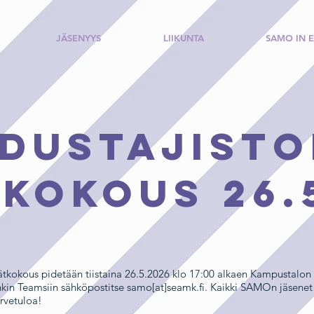
JÄSENYYS
LIIKUNTA
SAMO IN 
dustajist
kokous 26.
kokous pidetään tiistaina 26.5.2026 klo 17:00 alkaen Kampustalon 
nkin Teamsiin sähköpostitse samo[at]seamk.fi. Kaikki SAMOn jäsenet 
rvetuloa!