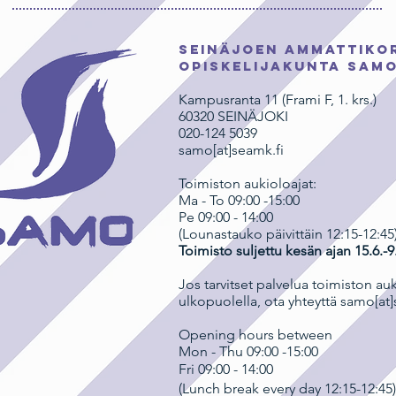
Seinäjoen ammattiko
opiskelijakunta SAM
Kampusranta 11 (Frami F, 1. krs.)
60320 SEINÄJOKI
020-124 5039
samo[at]seamk.fi
Toimiston aukioloajat:
Ma - To 09:00 -15:00
Pe 09:00 - 14:00
(Lounastauko päivittäin 12:15-12:45
Toimisto suljettu kesän ajan 15.6.-9
Jos tarvitset palvelua toimiston au
ulkopuolella, ota yhteyttä samo[at]
Opening hours between
Mon - Thu 09:00 -15:00
Fri 09:00 - 14:00
(Lunch break every day 12:15-12:45)