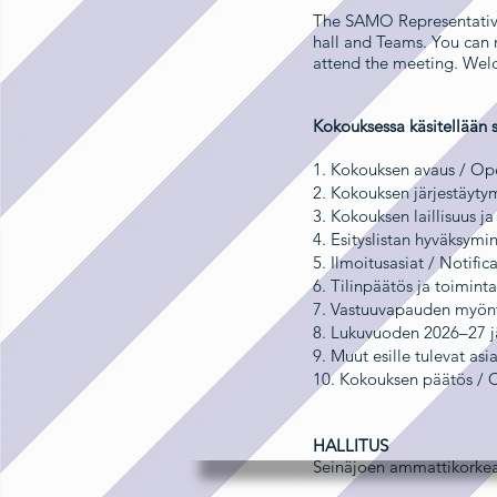
The SAMO Representative 
hall and Teams. You can
attend the meeting. Wel
Kokouksessa käsitellään 
1. Kokouksen avaus / Op
2. Kokouksen järjestäyty
3. Kokouksen laillisuus j
4. Esityslistan hyväksy
5. Ilmoitusasiat / Notific
6. Tilinpäätös ja toimin
7. Vastuuvapauden myönt
8. Lukuvuoden 2026–27 j
9. Muut esille tulevat as
10. Kokouksen päätös / C
HALLITUS
Seinäjoen ammattikorkea