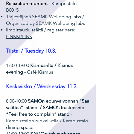
Relaxation moment
- Kampustalo
B0015
Järjestäjänä SEAMK Wellbeing labs /
Organized by SEAMK Wellbeing labs
Ilmoittaudu täältä / register here:
LINKKI/LINK
Tiistai / Tuesday 10.3.
17:00-19:00
Kismus-ilta / Kismus
evening
- Café Kismus​
Keskiviikko / Wednesday 11.3.
8:00-10:00
SAMOn edunvalvonnan “Saa
valittaa” -ständi / SAMO’s trusteeship
“Feel free to complain” stand
-
Kampustalon ruokailutila / Kampustalo
dining space
11:00-13:00
SAMOn edunvalvonnan