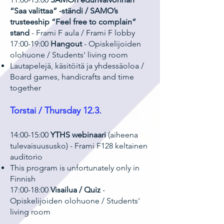
“Saa valittaa” -ständi / SAMO’s
trusteeship “Feel free to complain”
stand
- Frami F aula / Frami F lobby
17:00-19:00
Hangout
- Opiskelijoiden
olohuone / Students' living room
Lautapelejä, käsitöitä ja yhdessäoloa /
Board games, handicrafts and time
together
Torstai / Thursday 12.3.
14:00-15:00
YTHS webinaari
(aiheena
tulevaisuususko) - Frami F128 keltainen
auditorio
This program is unfortunately only in
Finnish
17:00-18:00
Visailua / Quiz
-
Opiskelijoiden olohuone / Students'
living room