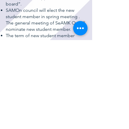
board”.
SAMOn council will elect the new
student member in spring meeting .
The general meeting of SeAMK Oy will
nominate new student member.
The term of new student member
begins after the nomination.
The applying- and electing process will
be carried out according to SAMO´s
Administrative Regulation
SAMO`s
Administrative Regulation
(SAMOn
Hallintosääntö, luku 8.
Opiskelijaedustajien valinta).
More information about the electing
process and the operation of SeAMK
board:
Jani Erkkonen
, Executive Director of
SAMO