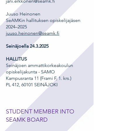
jani.erkkonen@seamk.fi
Juuso Heinonen
SeAMKin hallituksen opiskelijajäsen
2024–2025
juuso.heinonen@seamk.fi
Seinäjoella
24.3.2025
HALLITUS
Seinäjoen ammattikorkeakoulun
opiskelijakunta - SAMO
Kampusranta 11 (Frami F, 1. krs.)
PL 412, 60101 SEINÄJOKI
STUDENT MEMBER INTO
SEAMK BOARD