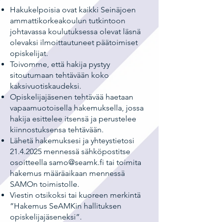
Hakukelpoisia ovat kaikki Seinäjoen
ammattikorkeakoulun tutkintoon
johtavassa koulutuksessa olevat läsnä
olevaksi ilmoittautuneet päätoimiset
opiskelijat.
Toivomme, että hakija pystyy
sitoutumaan tehtävään koko
kaksivuotiskaudeksi.
Opiskelijajäsenen tehtävää haetaan
vapaamuotoisella hakemuksella, jossa
hakija esittelee itsensä ja perustelee
kiinnostuksensa tehtävään.
Lähetä hakemuksesi ja yhteystietosi
21.4.2025
mennessä sähköpostitse
osoitteella
samo@seamk.fi
tai toimita
hakemus määräaikaan mennessä
SAMOn toimistolle.
Viestin otsikoksi tai kuoreen merkintä
”Hakemus SeAMKin hallituksen
opiskelijajäseneksi”.