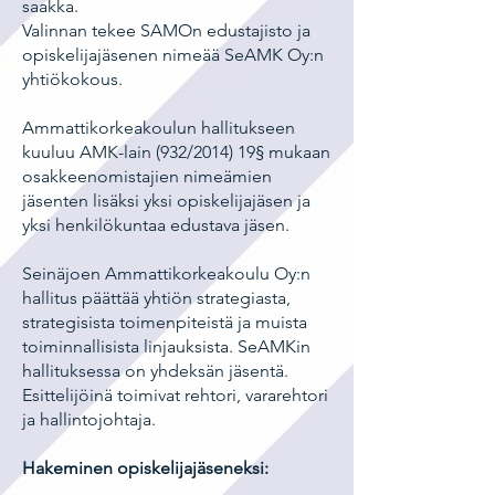
saakka.
Valinnan tekee SAMOn edustajisto ja
opiskelijajäsenen nimeää SeAMK Oy:n
yhtiökokous.
Ammattikorkeakoulun hallitukseen
kuuluu AMK-lain (932/2014) 19§ mukaan
osakkeenomistajien nimeämien
jäsenten lisäksi yksi opiskelijajäsen ja
yksi henkilökuntaa edustava jäsen.
Seinäjoen Ammattikorkeakoulu Oy:n
hallitus päättää yhtiön strategiasta,
strategisista toimenpiteistä ja muista
toiminnallisista linjauksista. SeAMKin
hallituksessa on yhdeksän jäsentä.
Esittelijöinä toimivat rehtori, vararehtori
ja hallintojohtaja.
Hakeminen opiskelijajäseneksi: